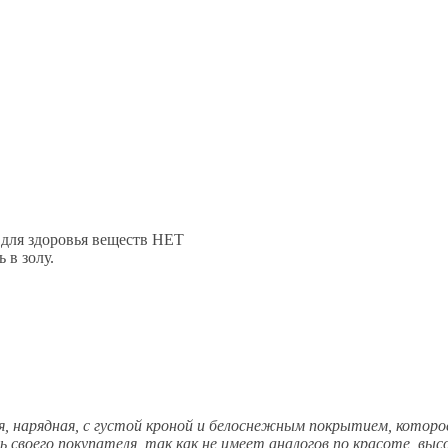
 для здоровья веществ НЕТ
 в золу.
я, нарядная, с густой кроной и белоснежным покрытием, которое
 своего покупателя, так как не имеет аналогов по красоте, выс