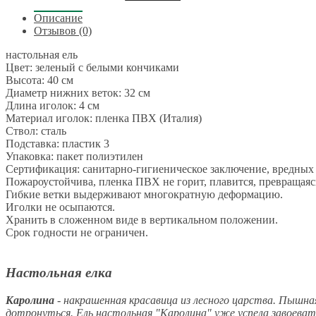
Описание
Отзывов (0)
настольная ель
Цвет: зеленый с белыми кончиками
Высота: 40 см
Диаметр нижних веток: 32 см
Длина иголок: 4 см
Материал иголок: пленка ПВХ (Италия)
Ствол: сталь
Подставка: пластик 3
Упаковка: пакет полиэтилен
Сертификация: санитарно-гигиеническое заключение, вредных
Пожароустойчива, пленка ПВХ не горит, плавится, превращаясь
Гибкие ветки выдерживают многократную деформацию.
Иголки не осыпаются.
Хранить в сложенном виде в вертикальном положении.
Срок годности не ограничен.
Настольная елка
Каролина
- накрашенная красавица из лесного царства. Пышна
дотронуться. Ель настольная "Каролина" уже успела завоевать