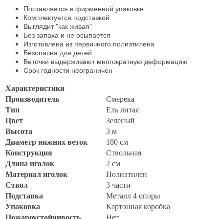
Поставляется в фирменной упаковке
Комплектуется подставкой
Выглядит "как живая"
Без запаха и не осыпается
Изготовлена из первичного полиэтилена
Безопасна для детей
Веточки выдерживают многократную деформацию
Срок годности неограничен
Характеристики
Производитель
Смерека
Тип
Ель литая
Цвет
Зеленый
Высота
3 м
Диаметр нижних веток
180 см
Конструкция
Ствольная
Длина иголок
2 см
Материал иголок
Полиэтилен
Ствол
3 части
Подставка
Металл 4 опоры
Упаковка
Картонная коробка
Пожароустойчивость
Нет