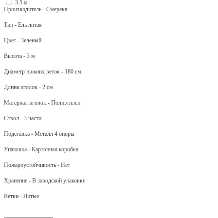
3.5 м
Производитель - Смерека
Тип - Ель литая
Цвет - Зеленый
Высота - 3 м
Диаметр нижних веток - 180 см
Длина иголок - 2 см
Материал иголок - Полиэтилен
Ствол - 3 части
Подставка - Металл 4 опоры
Упаковка - Картонная коробка
Пожароустойчивость - Нет
Хранение - В заводской упаковке
Ветки - Литые