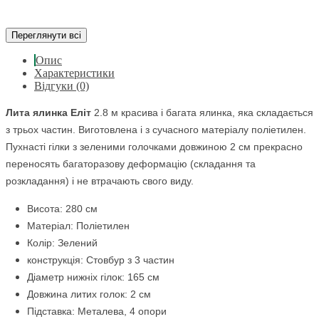
Переглянути всі
Опис
Характеристики
Відгуки (0)
Лита
ялинка
Еліт
2.8 м красива і багата ялинка, яка складається
з трьох частин. Виготовлена і з сучасного матеріалу поліетилен.
Пухнасті гілки з зеленими голочками довжиною 2 см прекрасно
переносять багаторазову деформацію (складання та
розкладання) і не втрачають свого виду.
Висота: 280 см
Матеріал: Поліетилен
Колір: Зелений
конструкція: Стовбур з 3 частин
Діаметр нижніх гілок: 165 см
Довжина литих голок: 2 см
Підставка: Металева, 4 опори