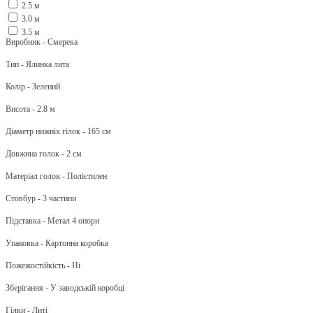
2.5 м
3.0 м
3.5 м
Виробник - Смерека
Тип - Ялинка лита
Колір - Зелений
Висота - 2.8 м
Діаметр нижніх гілок - 165 см
Довжина голок - 2 см
Матеріал голок - Полієтилен
Стовбур - 3 частини
Підставка - Метал 4 опори
Упаковка - Картонна коробка
Пожежостійкість - Ні
Зберігання - У заводській коробці
Гілки - Литі