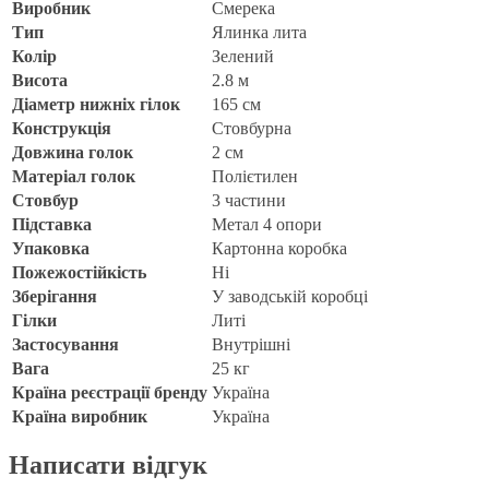
Виробник
Смерека
Тип
Ялинка лита
Колір
Зелений
Висота
2.8 м
Діаметр нижніх гілок
165 см
Конструкція
Стовбурна
Довжина голок
2 см
Матеріал голок
Полієтилен
Стовбур
3 частини
Підставка
Метал 4 опори
Упаковка
Картонна коробка
Пожежостійкість
Ні
Зберігання
У заводській коробці
Гілки
Литі
Застосування
Внутрішні
Вага
25 кг
Країна реєстрації бренду
Україна
Країна виробник
Україна
Написати відгук