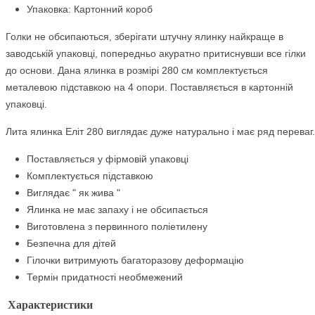
Упаковка: Картонний короб
Голки не обсипаються, зберігати штучну ялинку найкраще в
заводській упаковці, попередньо акуратно притиснувши все гілки
до основи. Дана ялинка в розмірі 280 см комплектується
металевою підставкою на 4 опори. Поставляється в картонній
упаковці.
Лита ялинка Еліт 280 виглядає дуже натурально і має ряд переваг.
Поставляється у фірмовій упаковці
Комплектується підставкою
Виглядає " як жива "
Ялинка не має запаху і не обсипається
Виготовлена з первинного поліетилену
Безпечна для дітей
Гілочки витримують багаторазову деформацію
Термін придатності необмежений
Характеристики