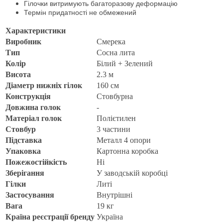
Гілочки витримують багаторазову деформацію
Термін придатності не обмежений
Характеристики
Виробник
Смерека
Тип
Сосна лита
Колір
Білий + Зелений
Висота
2.3 м
Діаметр нижніх гілок
160 см
Конструкція
Стовбурна
Довжина голок
-
Матеріал голок
Полієтилен
Стовбур
3 частини
Підставка
Металл 4 опори
Упаковка
Картонна коробка
Пожежостійкість
Ні
Зберігання
У заводській коробці
Гілки
Литі
Застосування
Внутрішні
Вага
19 кг
Країна реєстрації бренду
Україна