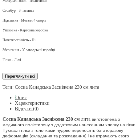
Матеріал голок - Полієтилен
Стовбур - 3 частини
Підставка - Металл 4 опори
Упаковка - Картонна коробка
Пожежостійкість - Ні
Зберігання - У заводській коробці
Гілки - Литі
Переглянути всі
Теги:
Сосна Канадська Засніжена 230 см лита
Опис
Характеристики
Відгуки (0)
Сосна Канадська Засніжена 230 см
лита
виготовлена ​​з
медичного поліетилену з додатковим нанесенням хлопку на гілки.
Пухнасті гілки з голочками чудово переносять багаторазову
деформацію (складання та розкладання) і не втрачають свого