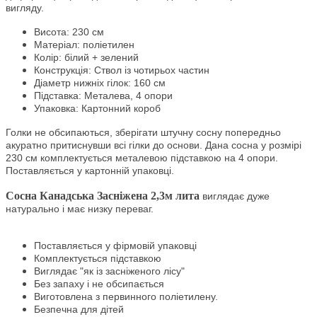
вигляду.
Висота: 230 см
Матеріал: поліетилен
Колір: білий + зелений
Конструкція: Ствол із чотирьох частин
Діаметр нижніх гілок: 160 см
Підставка: Металева, 4 опори
Упаковка: Картонний короб
Голки не обсипаються, зберігати штучну сосну попередньо
акуратно притиснувши всі гілки до основи. Дана сосна у розмірі
230 см комплектується металевою підставкою на 4 опори.
Поставляється у картонній упаковці.
Сосна Канадська Засніжена 2,3м лита
виглядає дуже
натурально і має низку переваг.
Поставляється у фірмовій упаковці
Комплектується підставкою
Виглядає "як із засніженого лісу"
Без запаху і не обсипається
Виготовлена ​​з первинного поліетилену.
Безпечна для дітей