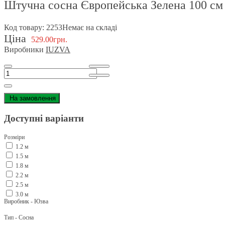
Штучна сосна Європейська Зелена 100 см
Код товару: 2253
Немає на складі
Ціна
529.00грн.
Виробники
IUZVA
На замовлення
Доступні варіанти
Розміри
1.2 м
1.5 м
1.8 м
2.2 м
2.5 м
3.0 м
Виробник - Юзва
Тип - Сосна