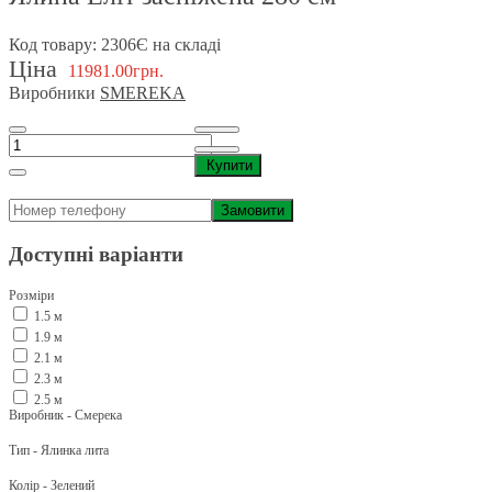
Код товару: 2306
Є на складі
Ціна
11981.00грн.
Виробники
SMEREKA
Купити
Замовити
Доступні варіанти
Розміри
1.5 м
1.9 м
2.1 м
2.3 м
2.5 м
Виробник - Смерека
Тип - Ялинка лита
Колір - Зелений