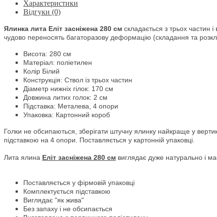
Характеристики
Відгуки (0)
Ялинка лита
Еліт засніжена 280 см
складається з трьох частин і 
чудово переносять багаторазову деформацію (складання та розкла
Висота: 280 см
Матеріал: поліетилен
Колір Білий
Конструкція: Ствол із трьох частин
Діаметр нижніх гілок: 170 см
Довжина литих голок: 2 см
Підставка: Металева, 4 опори
Упаковка: Картонний короб
Голки не обсипаються, зберігати штучну ялинку найкраще у верти
підставкою на 4 опори. Поставляється у картонній упаковці.
Лита ялина
Еліт засніжена 280
см
виглядає дуже натурально і ма
Поставляється у фірмовій упаковці
Комплектується підставкою
Виглядає "як жива"
Без запаху і не обсипається