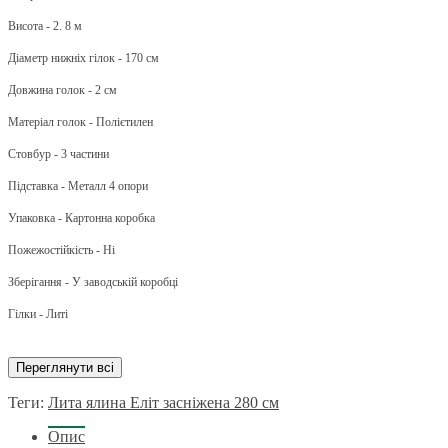
Висота - 2. 8 м
Діаметр нижніх гілок - 170 см
Довжина голок - 2 см
Матеріал голок - Полієтилен
Стовбур - 3 частини
Підставка - Металл 4 опори
Упаковка - Картонна коробка
Пожежостійкість - Ні
Зберігання - У заводській коробці
Гілки - Литі
Переглянути всі
Теги:
Лита ялина Еліт засніжена 280 см
Опис