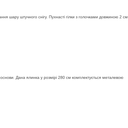
рання шару штучного снігу. Пухнасті гілки з голочками довжиною 2 см
 основи. Дана ялинка у розмірі 280 см комплектується металевою