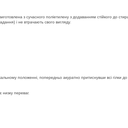
виготовлена ​​з сучасного поліетилену з додаванням стійкого до сти
дання) і не втрачають свого вигляду.
кальному положенні, попередньо акуратно притиснувши всі гілки до
є низку переваг.