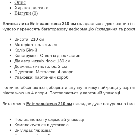
Опис
Характеристики
Відгуки (0)
Ялинка лита
Еліт засніжена 210 см
складається з двох частин і в
чудово переносять багаторазову деформацію (складання та розкла
Висота: 210 см
Матеріал: поліетилен
Колір Білий
Конструкція: Ствол із двох частин
Діаметр нижніх гілок: 130 см
Довжина литих голок: 2 см
Підставка: Металева, 4 опори
Упаковка: Картонний короб
Голки не обсипаються, зберігати штучну ялинку найкраще у верти
підставкою на 4 опори. Поставляється у картонній упаковці.
Лита ялина
Еліт засніжена 210
см
виглядає дуже натурально і ма
Поставляється у фірмовій упаковці
Комплектується підставкою
Виглядає "як жива"