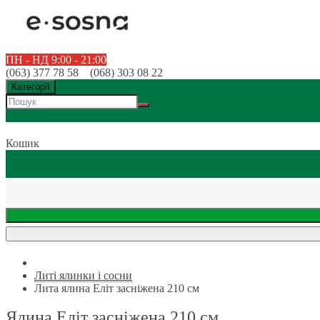
ПН - НД 9:00 - 21:00
(063) 377 78 58 (068) 303 08 22
Категорії
Кошик
Литі ялинки і сосни
Лита ялина Еліт засніжена 210 см
Ялина Еліт засніжена 210 см