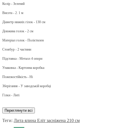
Колір - Зелений
Висота - 2. 1 м
Діаметр нижніх гілок - 130 см
Довжина голок - 2 см
Матеріал голок - Полієтилен
Стовбур - 2 частини
Підставка - Металл 4 опори
Упаковка - Картонна коробка
Пожежостійкість - Ні
Зберігання - У заводській коробці
Гілки - Литі
Переглянути всі
Теги:
Лита ялина Еліт засніжена 210 см