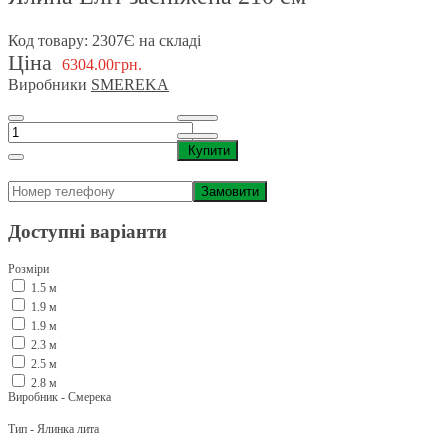
Код товару: 2307
Є на складі
Ціна
6304.00грн.
Виробники
SMEREKA
Купити
Замовити
Доступні варіанти
Розміри
1.5 м
1.9 м
1.9 м
2.3 м
2.5 м
2.8 м
Виробник - Смерека
Тип - Ялинка лита