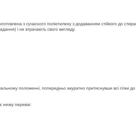
иготовлена ​​з сучасного поліетилену з додаванням стійкого до стир
дання) і не втрачають свого вигляду.
кальному положенні, попередньо акуратно притиснувши всі гілки до
є низку переваг.