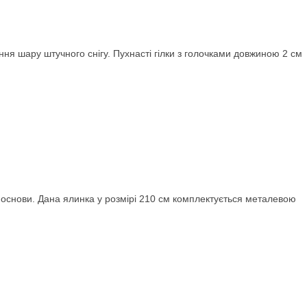
ання шару штучного снігу. Пухнасті гілки з голочками довжиною 2 см
 основи. Дана ялинка у розмірі 210 см комплектується металевою