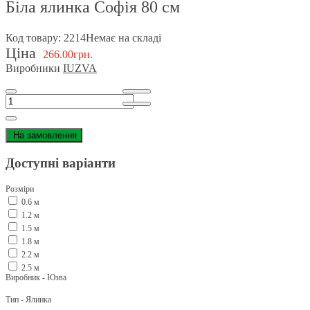
Біла ялинка Софія 80 см
Код товару: 2214
Немає на складі
Ціна
266.00грн.
Виробники
IUZVA
На замовлення
Доступні варіанти
Розміри
0.6 м
1.2 м
1.5 м
1.8 м
2.2 м
2.5 м
Виробник - Юзва
Тип - Ялинка