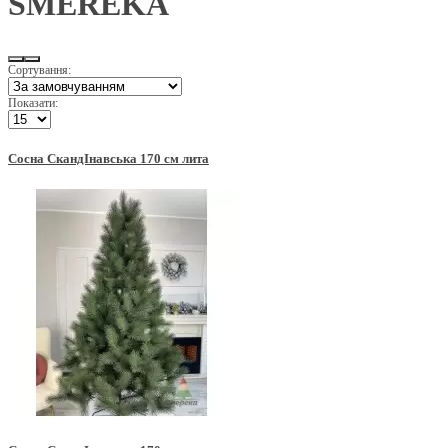
SMEREKA
Сортування:
Показати:
Сосна СкандІнавська 170 см лита