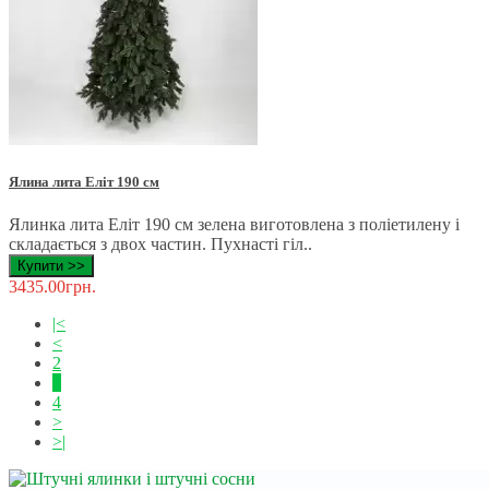
Ялина лита Еліт 190 см
Ялинка лита Еліт 190 см зелена виготовлена ​​з поліетилену і
складається з двох частин. Пухнасті гіл..
Купити >>
3435.00грн.
|<
<
2
3
4
>
>|